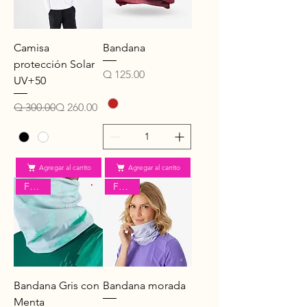
Camisa
Bandana
protección Solar
Precio
Q 125.00
UV+50
Precio
Precio de oferta
Q 300.00
Q 260.00
Agregar al carrito
Agregar al carrito
Forclaz
Forclaz
Bandana Gris con
Bandana morada
Menta