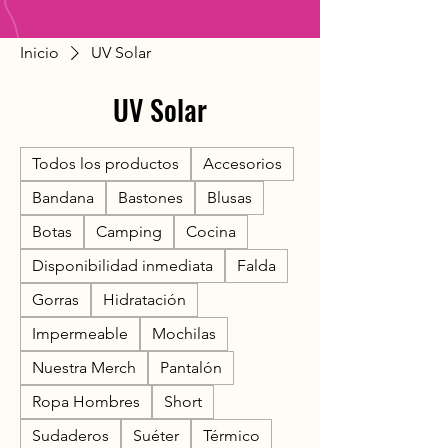
Inicio
UV Solar
UV Solar
Todos los productos
Accesorios
Bandana
Bastones
Blusas
Botas
Camping
Cocina
Disponibilidad inmediata
Falda
Gorras
Hidratación
Impermeable
Mochilas
Nuestra Merch
Pantalón
Ropa Hombres
Short
Sudaderos
Suéter
Térmico