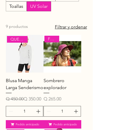
Toallas
UV Solar
9 productos
Filtrar y ordenar
Forclaz
QUECHUA
Blusa Manga
Sombrero
Larga Senderismo
explorador
Precio
Precio de oferta
Precio
Q 450.00
Q 350.00
Q 265.00
Pedido anticipado
Pedido anticipado