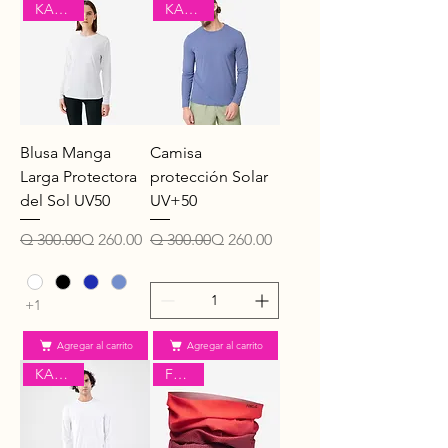
KALENJI
KALENJI
Blusa Manga
Camisa
Larga Protectora
protección Solar
del Sol UV50
UV+50
Precio
Precio de oferta
Precio
Precio de oferta
Q 300.00
Q 260.00
Q 300.00
Q 260.00
+1
Agregar al carrito
Agregar al carrito
Forclaz
KALENJI