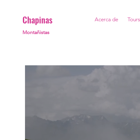
Chapinas
Acerca de
Tours
Montañistas
SAL A TU