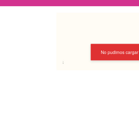
No pudimos cargar l
;