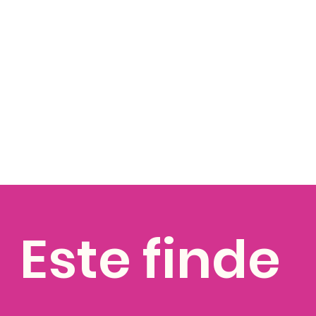
RUTAS PARA TODAS
tas, ofrecemos rutas de trekking diseñadas para todos los nive
ncipiantes, con senderos fáciles y accesibles, perfectos para
mo. A medida que suben los niveles, las rutas se vuelven 
os, mayor dificultad técnica y resistencia física requerida. ¡
Este finde