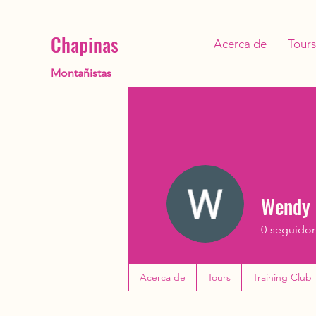
Chapinas
Acerca de
Tours
Montañistas
Wendy 
0
seguidor
Acerca de
Tours
Training Club