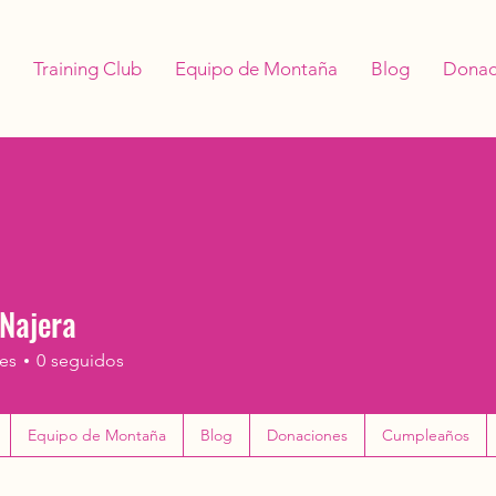
Training Club
Equipo de Montaña
Blog
Donac
Najera
es
0
seguidos
Equipo de Montaña
Blog
Donaciones
Cumpleaños