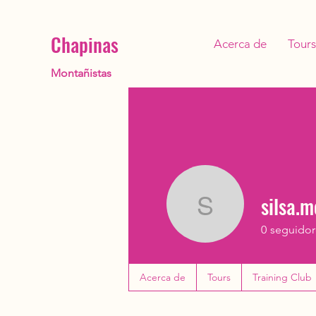
Chapinas
Acerca de
Tours
Montañistas
silsa.
silsa.men
0
seguidor
Acerca de
Tours
Training Club