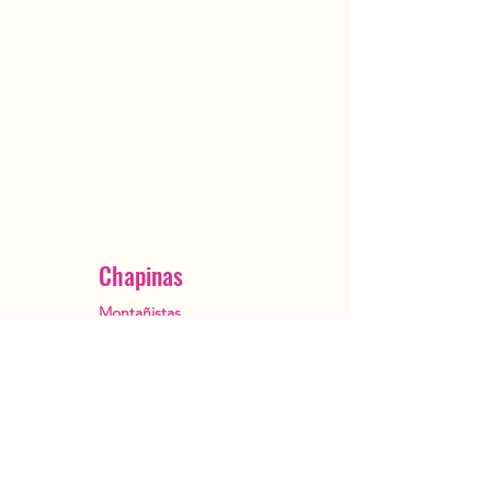
Chapinas
Montañistas
Ciudad de Guatemala
OutstandingGuatemala@gmail.com
+502 5482 3385
Reservar ahora