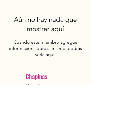
Aún no hay nada que
mostrar aquí
Cuando este miembro agregue
información sobre sí mismo, podrás
verla aquí.
Chapinas
Montañistas
Ciudad de Guatemala
OutstandingGuatemala@gmail.com
+502 5482 3385
Reservar ahora