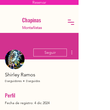
Reservar
Chapinas
Montañistas
Más acciones
Seguir
Shirley Ramos
0 seguidores
0 seguidos
Perfil
Fecha de registro: 4 dic 2024