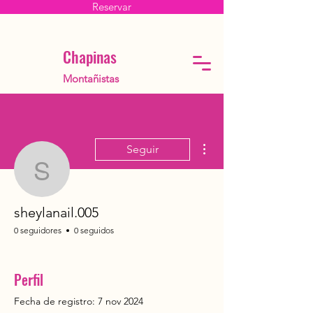
Reservar
Chapinas
Montañistas
Más acciones
Seguir
sheylanail.005
sheylanail.005
0 seguidores
0 seguidos
PRIMERAS DEL CLUB
+
4
Perfil
Fecha de registro: 7 nov 2024