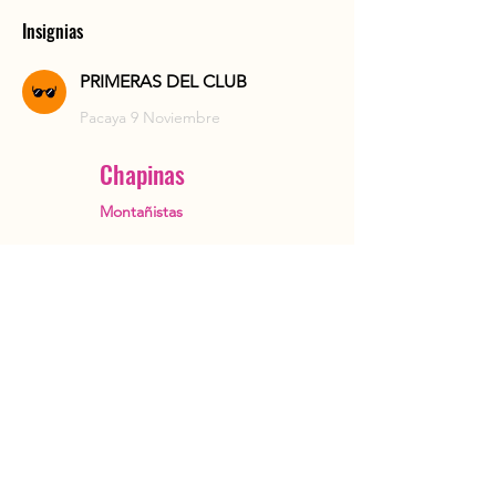
Insignias
PRIMERAS DEL CLUB
Pacaya 9 Noviembre
Chapinas
Montañistas
Ciudad de Guatemala
OutstandingGuatemala@gmail.com
+502 5482 3385
Reservar ahora
Acerca de
Instagram
Tours
TripAdvisor
Blog
Contacto