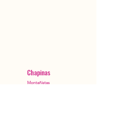
Chapinas
Montañistas
Ciudad de Guatemala
OutstandingGuatemala@gmail.com
+502 5482 3385
Reservar ahora
Acerca de