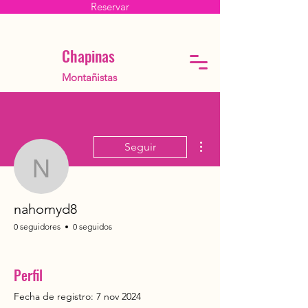
Reservar
Chapinas
Montañistas
Más acciones
Seguir
nahomyd8
nahomyd8
0 seguidores
0 seguidos
PRIMERAS DEL CLUB
+
4
Perfil
Fecha de registro: 7 nov 2024