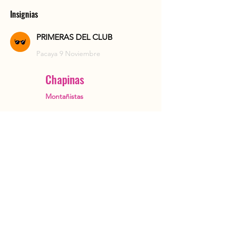
Insignias
PRIMERAS DEL CLUB
Pacaya 9 Noviembre
Chapinas
Montañistas
Ciudad de Guatemala
OutstandingGuatemala@gmail.com
+502 5482 3385
Reservar ahora
Acerca de
Instagram
Tours
TripAdvisor
Blog
Contacto