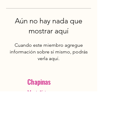
Aún no hay nada que
mostrar aquí
Cuando este miembro agregue
información sobre sí mismo, podrás
verla aquí.
Chapinas
Montañistas
Ciudad de Guatemala
OutstandingGuatemala@gmail.com
+502 5482 3385
Reservar ahora