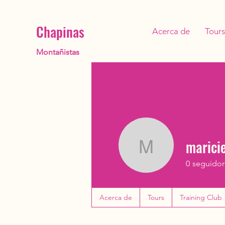
Chapinas
Acerca de
Tours
Montañistas
maricie
maricielovi
0
seguidor
Acerca de
Tours
Training Club