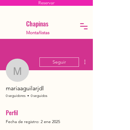
Reservar
Chapinas
Montañistas
Más acciones
Seguir
mariaaguilarjdl
mariaaguilarjdl
0 seguidores
0 seguidos
Perfil
Fecha de registro: 2 ene 2025