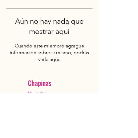
Aún no hay nada que
mostrar aquí
Cuando este miembro agregue
información sobre sí mismo, podrás
verla aquí.
Chapinas
Montañistas
Ciudad de Guatemala
OutstandingGuatemala@gmail.com
+502 5482 3385
Reservar ahora