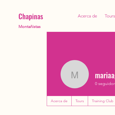
Chapinas
Acerca de
Tours
Montañistas
mariaag
mariaaguil
0
seguidor
Acerca de
Tours
Training Club