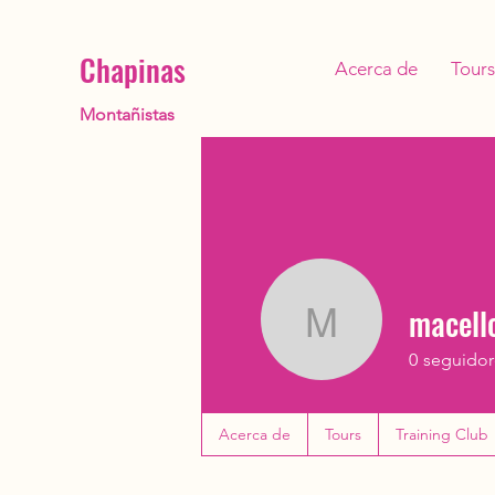
Chapinas
Acerca de
Tours
Montañistas
macell
macelloba
0
seguidor
Acerca de
Tours
Training Club