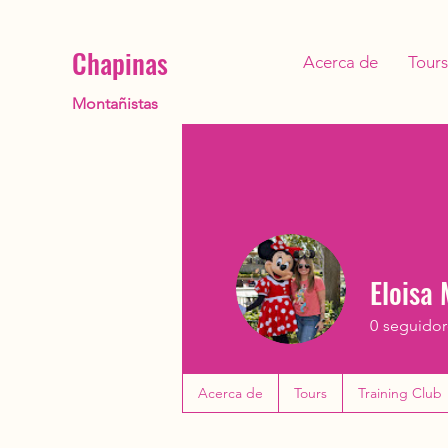
Chapinas
Acerca de
Tours
Montañistas
Eloisa
0
seguidor
Acerca de
Tours
Training Club