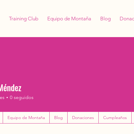
Training Club
Equipo de Montaña
Blog
Donac
 Méndez
es
0
seguidos
Equipo de Montaña
Blog
Donaciones
Cumpleaños