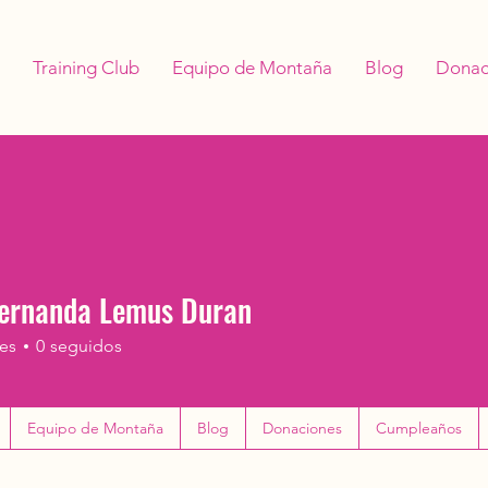
Training Club
Equipo de Montaña
Blog
Donac
Fernanda Lemus Duran
es
0
seguidos
DEL CLUB
+
4
Equipo de Montaña
Blog
Donaciones
Cumpleaños