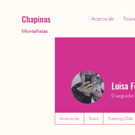
Chapinas
Acerca de
Tours
Montañistas
Luisa 
0
seguidor
PRIMERAS 
Acerca de
Tours
Training Club