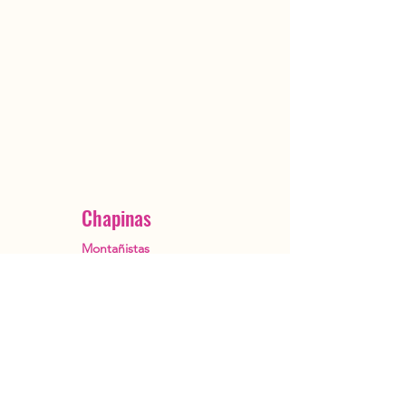
Chapinas
Montañistas
Ciudad de Guatemala
OutstandingGuatemala@gmail.com
+502 5482 3385
Reservar ahora
Acerca de