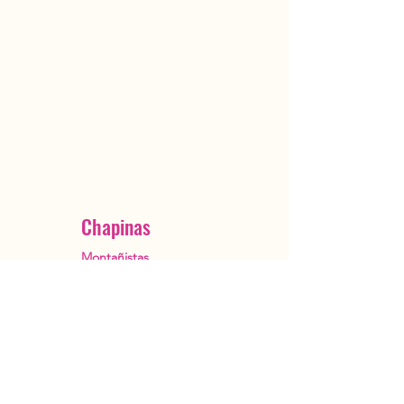
Chapinas
Montañistas
Ciudad de Guatemala
OutstandingGuatemala@gmail.com
+502 5482 3385
Reservar ahora