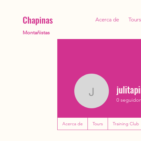
Chapinas
Acerca de
Tours
Montañistas
julitap
julitapine
0
seguidor
PRIMERAS 
Acerca de
Tours
Training Club