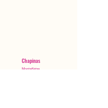
Chapinas
Montañistas
Ciudad de Guatemala
OutstandingGuatemala@gmail.com
+502 5482 3385
Reservar ahora