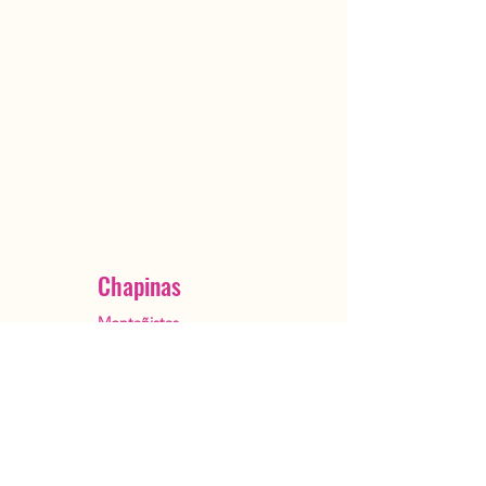
Chapinas
Montañistas
Ciudad de Guatemala
OutstandingGuatemala@gmail.com
+502 5482 3385
Reservar ahora