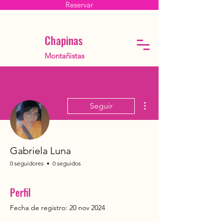
Reservar
Chapinas
Montañistas
Más acciones
Seguir
Gabriela Luna
0 seguidores
0 seguidos
Perfil
Fecha de registro: 20 nov 2024