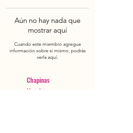
Aún no hay nada que
mostrar aquí
Cuando este miembro agregue
información sobre sí mismo, podrás
verla aquí.
Chapinas
Montañistas
Ciudad de Guatemala
OutstandingGuatemala@gmail.com
+502 5482 3385
Reservar ahora