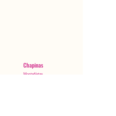
Chapinas
Montañistas
Ciudad de Guatemala
OutstandingGuatemala@gmail.com
+502 5482 3385
Reservar ahora