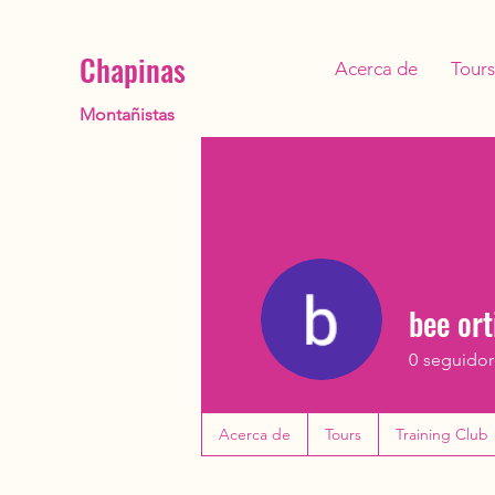
Chapinas
Acerca de
Tours
Montañistas
bee ort
0
seguidor
Acerca de
Tours
Training Club