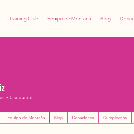
Training Club
Equipo de Montaña
Blog
Donac
iz
es
0
seguidos
Equipo de Montaña
Blog
Donaciones
Cumpleaños