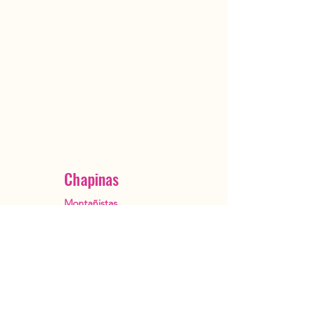
Chapinas
Montañistas
Ciudad de Guatemala
OutstandingGuatemala@gmail.com
+502 5482 3385
Reservar ahora