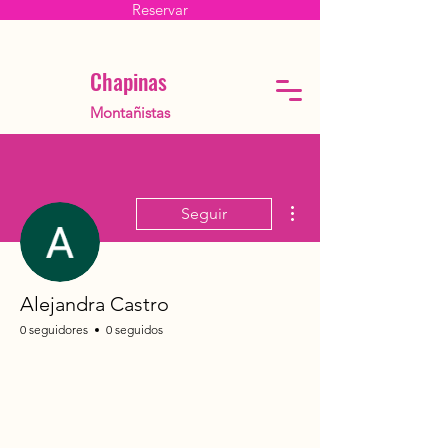
Reservar
Chapinas
Montañistas
Más acciones
Seguir
Alejandra Castro
0 seguidores
0 seguidos