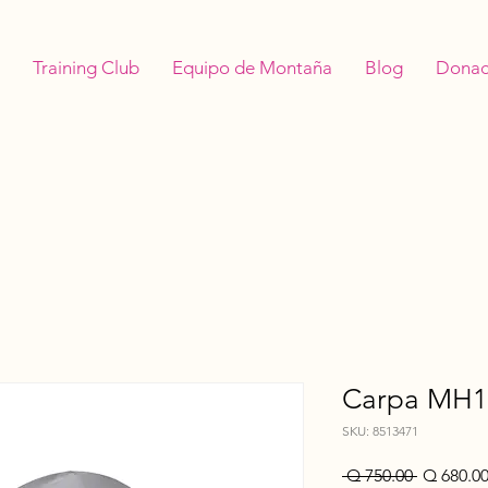
Training Club
Equipo de Montaña
Blog
Donac
Carpa MH10
SKU: 8513471
Precio
 Q 750.00 
Q 680.0