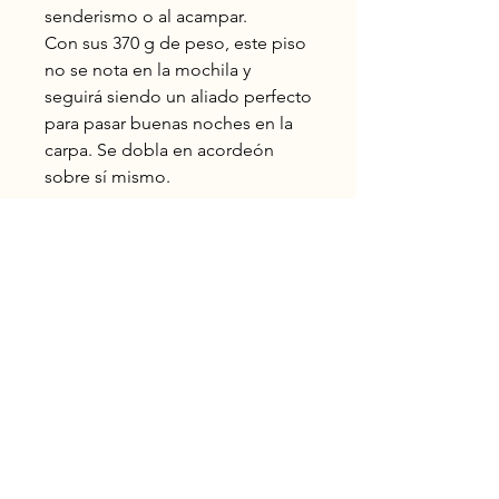
senderismo o al acampar.
Con sus 370 g de peso, este piso
no se nota en la mochila y
seguirá siendo un aliado perfecto
para pasar buenas noches en la
carpa. Se dobla en acordeón
sobre sí mismo.
Chapinas
Montañistas
Ciudad de Guatemala
OutstandingGuatemala@gmail.com
+502 5482 3385
Reservar ahora