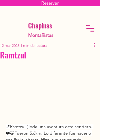
Reservar
Chapinas
Montañistas
12 mar 2025
1 min de lectura
Ramtzul
📍Ramtzul (Toda una aventura este sendero. 
❤️🤭Fueron 5.6km. Lo diferente fue hacerlo 
con lluvia y barro. Hizo la aventura más 