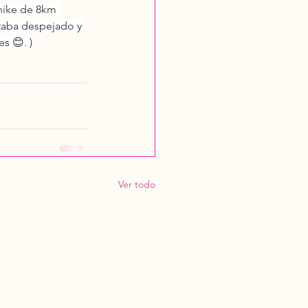
 hike de 8km 
staba despejado y 
s 😊. )
Ver todo