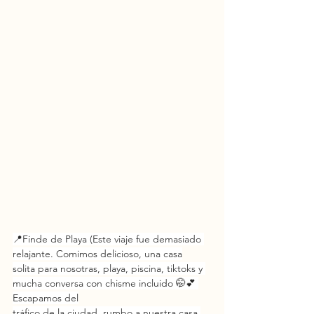
📍Finde de Playa (Este viaje fue demasiado 
relajante. Comimos delicioso, una casa
solita para nosotras, playa, piscina, tiktoks y 
mucha conversa con chisme incluido 🤭💕 
Escapamos del
tráfico de la ciudad, rumbo a nuestra casa 