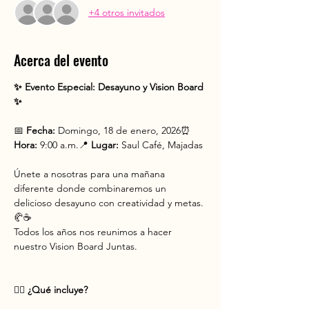
+4 otros invitados
Acerca del evento
✨ Evento Especial: Desayuno y Vision Board 
✨
📅 
Fecha:
 Domingo, 18 de enero, 2026⏰ 
Hora:
 9:00 a.m.📍 
Lugar:
 Saul Café, Majadas
Únete a nosotras para una mañana 
diferente donde combinaremos un 
delicioso desayuno con creatividad y metas. 
🥐☕
Todos los años nos reunimos a hacer 
nuestro Vision Board Juntas. 
🙋‍♀️ 
¿Qué incluye?