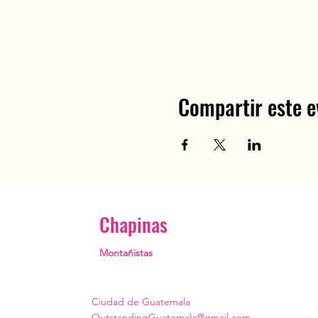
Compartir este e
Chapinas
Montañistas
Ciudad de Guatemala
OutstandingGuatemala@gmail.com