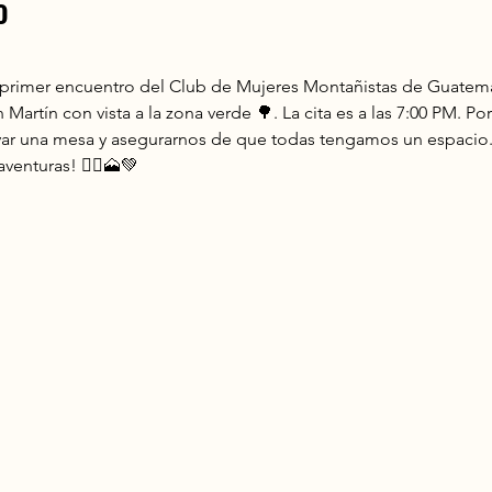
o
 primer encuentro del Club de Mujeres Montañistas de Guatem
 Martín con vista a la zona verde 🌳. La cita es a las 7:00 PM. Po
rvar una mesa y asegurarnos de que todas tengamos un espacio
venturas! 🚶‍♀️🗻💚