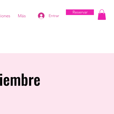
Reservar
iones
Más
Entrar
viembre