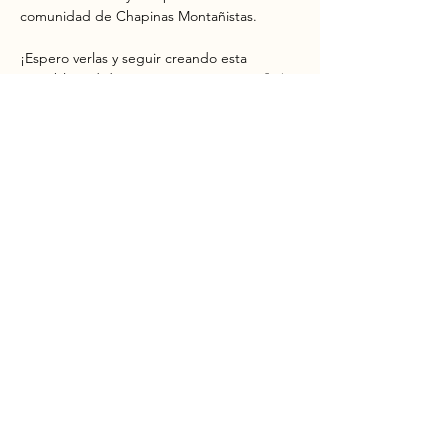
comunidad de Chapinas Montañistas.
¡Espero verlas y seguir creando esta 
increíble red de mujeres aventureras! 💪⛰️
Compartir este evento
Chapinas
Montañistas
Ciudad de Guatemala
OutstandingGuatemala@gmail.com
+502 5482 3385