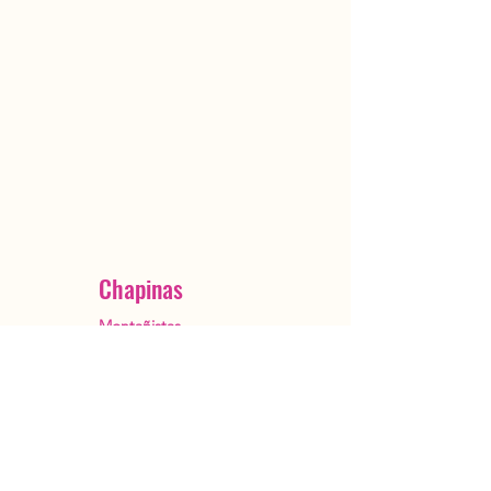
Chapinas
Montañistas
Ciudad de Guatemala
OutstandingGuatemala@gmail.com
+502 5482 3385
Reservar ahora