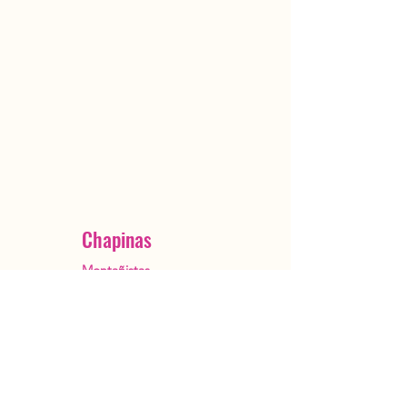
Chapinas
Montañistas
Ciudad de Guatemala
OutstandingGuatemala@gmail.com
+502 5482 3385
Reservar ahora