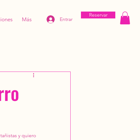
Reservar
iones
Más
Entrar
rro
añistas y quiero 