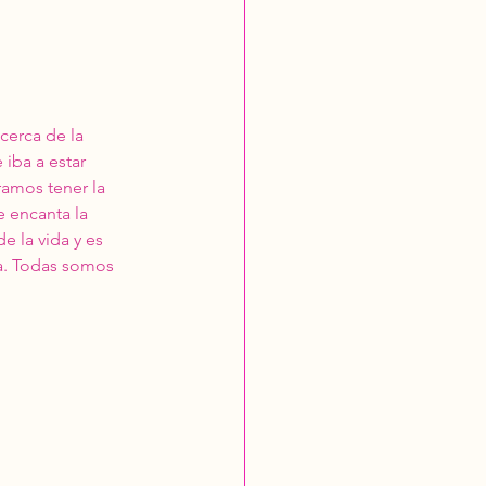
erca de la 
iba a estar 
amos tener la 
e encanta la 
 la vida y es 
a. Todas somos 