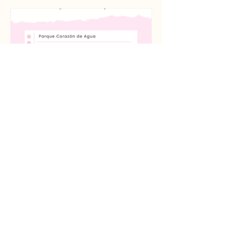
outstandingguatema
6 Senderos para Principiantes
Cero excusas mis Chapinas Montañistas!
Les dejo una lista con 6 Hikes que pueden
hacer si son principiantes. Lo importante es
empezar...