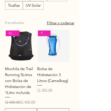
Toallas
UV Solar
4 productos
Filtrar y ordenar
Forclaz
KIPRUN
Mochila de Trail
Bolsa de
Running 5Litros
Hidratación 3
con Bolsa de
Litros (Camelbag)
Hidratación de
Precio
Q 355.00
1Litro incluida
Precio
Precio de oferta
Q 500.00
Q 450.00