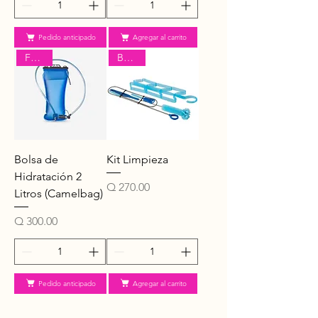
Pedido anticipado
Agregar al carrito
Forclaz
BTWIN
Bolsa de
Kit Limpieza
Hidratación 2
Precio
Q 270.00
Litros (Camelbag)
Precio
Q 300.00
Pedido anticipado
Agregar al carrito